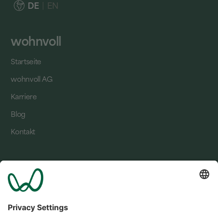
DE
EN
wohnvoll
Startseite
wohnvoll AG
Karriere
Blog
Kontakt
Standorte
Bad Bevensen
Bergkamen